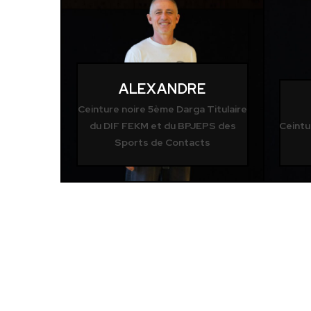
ALEXANDRE
Ceinture noire 5ème Darga Titulaire
du DIF FEKM et du BPJEPS des
Ceintu
Sports de Contacts