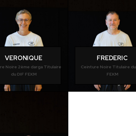
VERONIQUE
FREDERIC
re Noire 2ème darga Titulaire
Ceinture Noire Titulaire du
du DIF FEKM
FEKM