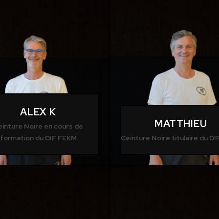
ALEX K
MATTHIEU
einture Noire en cours de
formation du DIF FEKM
Ceinture Noire titulaire du D