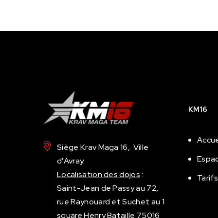
KM16
Accue
Siège Krav Maga 16, Ville
Espa
d'Avray.
Localisation des dojos
:
Tarifs
Saint-Jean de Passy
au 72,
rue Raynouard et
Suchet
au 1
square Henry Bataille 75016