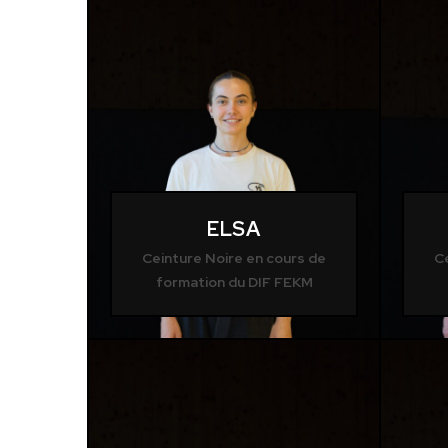
ELSA
Ceinture Noire en cours de
C
formation du DIF FEKM