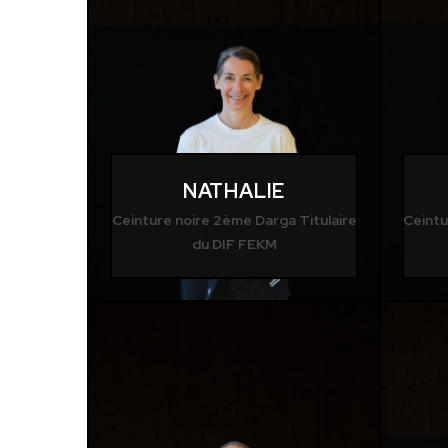
NATHALIE
Ceinture noire 2ème Darga Titulaire
Ceintu
du DIF FEKM