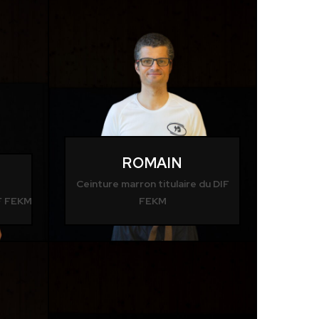
ROMAIN
Ceinture marron titulaire du DIF
IF FEKM
FEKM